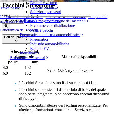
Beni di consumo
Facchini Streamline
Cartone ondulato
Trova nastro
Soluzioni per nastri
Serie 1700
Informazioni tecniche dettagliate su nastri trasportatori, componenti,
Richiedi un preventivo
Logistica e movimentazione dei materiali
Condividi
accessori e altro ancora
E-commerce e distribuzione
Panoramica dei prodotti
Posta e pacchi
Pneumatici e industria automobilistica
Dati del prodotto
Pneumatici
Industria automobilistica
Batterie EV
Altezza facchini
Industriale
disponibile
Materiali disponibili
Panoramica dei settori
pollici
mm
4,0
102
Nylon (AR), nylon rilevabile
6,0
152
I facchini Streamline sono lisci su entrambi i lati.
I facchini sono sostenuti dal modulo di base, del quale
sono parte integrante. Non occorrono speciali dispositivi
di fissaggio.
Sono disponibili altezze dei facchini personalizzate. Per
ulteriori informazioni, contattare il Servizio clienti