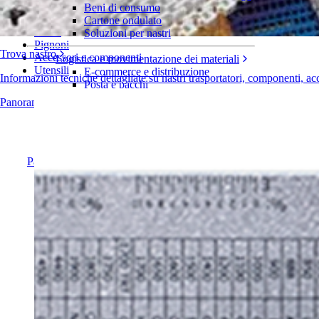
Serie 1700
Beni di consumo
Cartone ondulato
Nastri
Soluzioni per nastri
Pignoni
Trova nastro
Accessori e componenti
Logistica e movimentazione dei materiali
Utensili
E-commerce e distribuzione
Informazioni tecniche dettagliate su nastri trasportatori, componenti, ac
Posta e pacchi
Pneumatici e industria automobilistica
Panoramica dei prodotti
Pneumatici
Industria automobilistica
Batterie EV
Industriale
Panoramica dei settori