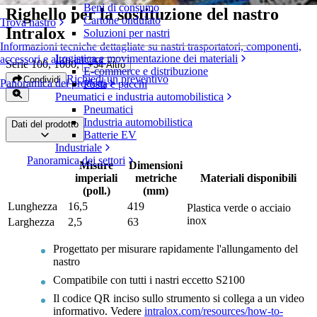
Beni di consumo
Righello per la sostituzione del nastro
Cartone ondulato
Trova nastro
Intralox
Soluzioni per nastri
Informazioni tecniche dettagliate su nastri trasportatori, componenti,
Logistica e movimentazione dei materiali
accessori e altro ancora
Serie 100, 1000
,
+
34
Altro
E-commerce e distribuzione
Richiedi un preventivo
Condividi
Panoramica dei prodotti
Posta e pacchi
Pneumatici e industria automobilistica
Pneumatici
Industria automobilistica
Dati del prodotto
Batterie EV
Industriale
Panoramica dei settori
Misure
Dimensioni
imperiali
metriche
Materiali disponibili
(poll.)
(mm)
Lunghezza
16,5
419
Plastica verde o acciaio
inox
Larghezza
2,5
63
Progettato per misurare rapidamente l'allungamento del
nastro
Compatibile con tutti i nastri eccetto S2100
Il codice QR inciso sullo strumento si collega a un video
informativo. Vedere
intralox.com/resources/how-to-