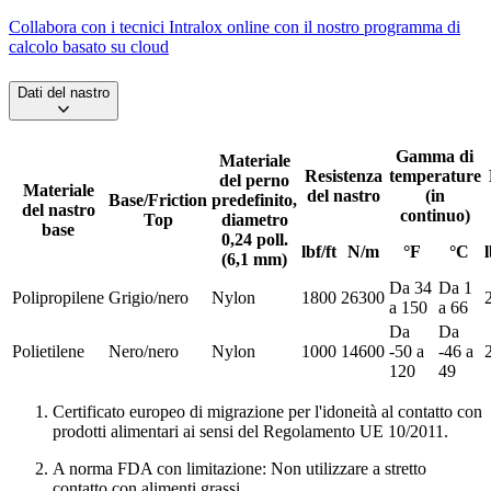
Collabora con i tecnici Intralox online con il nostro programma di
calcolo basato su cloud
Dati del nastro
Gamma di
Materiale
Resistenza
temperature
del perno
Materiale
del nastro
(in
Base/Friction
predefinito,
del nastro
continuo)
Top
diametro
base
0,24 poll.
lbf/ft
N/m
°F
°C
l
(6,1 mm)
Da 34
Da 1
Polipropilene
Grigio/nero
Nylon
1800
26300
a 150
a 66
Da
Da
Polietilene
Nero/nero
Nylon
1000
14600
-50 a
-46 a
120
49
Certificato europeo di migrazione per l'idoneità al contatto con
prodotti alimentari ai sensi del Regolamento UE 10/2011.
A norma FDA con limitazione: Non utilizzare a stretto
contatto con alimenti grassi.