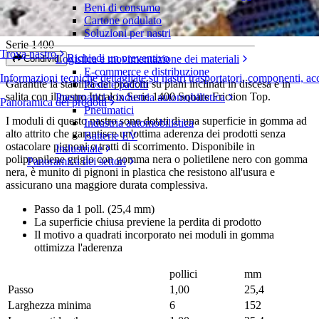
Beni di consumo
Square Friction Top
Cartone ondulato
Soluzioni per nastri
Serie 1400
Trova nastro
Richiedi un preventivo
Logistica e movimentazione dei materiali
Condividi
E-commerce e distribuzione
Informazioni tecniche dettagliate su nastri trasportatori, componenti, ac
Garantite la stabilità dei prodotti su piani inclinati in discesa e in
Posta e pacchi
salita con il nastro Intralox Serie 1400 Square Friction Top.
Pneumatici e industria automobilistica
Panoramica dei prodotti
Pneumatici
I moduli di questo nastro sono dotati di una superficie in gomma ad
Industria automobilistica
alto attrito che garantisce un'ottima aderenza dei prodotti senza
Batterie EV
ostacolare pignoni o tratti di scorrimento. Disponibile in
Industriale
polipropilene grigio con gomma nera o polietilene nero con gomma
Panoramica dei settori
nera, è munito di pignoni in plastica che resistono all'usura e
assicurano una maggiore durata complessiva.
Passo da 1 poll. (25,4 mm)
La superficie chiusa previene la perdita di prodotto
Il motivo a quadrati incorporato nei moduli in gomma
ottimizza l'aderenza
pollici
mm
Passo
1,00
25,4
Larghezza minima
6
152