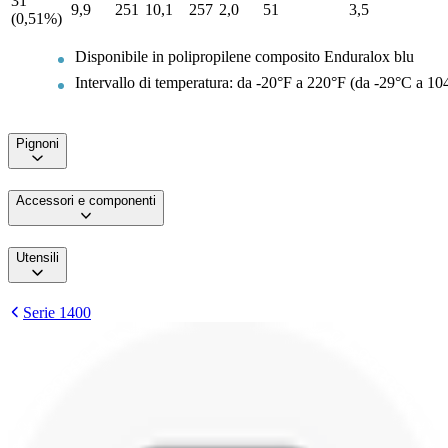
31
9,9
251
10,1
257
2,0
51
3,5
(0,51%)
Disponibile in polipropilene composito Enduralox blu
Intervallo di temperatura: da -20°F a 220°F (da -29°C a 10
Pignoni
Accessori e componenti
Utensili
Serie 1400