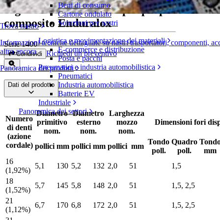
Beni di consumo
Pignone in due metà in polipropilene
Cartone ondulato
composito Enduralox
Soluzioni per nastri
Trova nastro
Logistica e movimentazione dei materiali
Informazioni tecniche dettagliate su nastri trasportatori, componenti, ac
Serie 1400
E-commerce e distribuzione
altro ancora
Richiedi un preventivo
Condividi
Posta e pacchi
Pneumatici e industria automobilistica
Panoramica dei prodotti
Pneumatici
Industria automobilistica
Dati del prodotto
Batterie EV
Industriale
Panoramica dei settori
Diametro
Diametro
Larghezza
Numero
primitivo
esterno
mozzo
Dimensioni fori disp
di denti
nom.
nom.
nom.
(azione
Tondo
Quadro
Tond
cordale)
pollici
mm
pollici
mm
pollici
mm
poll.
poll.
mm
16
5,1
130
5,2
132
2,0
51
1,5
(1,92%)
18
5,7
145
5,8
148
2,0
51
1,5, 2,5
(1,52%)
21
6,7
170
6,8
172
2,0
51
1,5, 2,5
(1,12%)