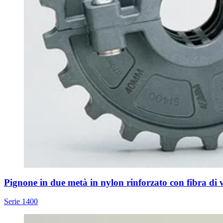
Pignone in due metà in nylon rinforzato con fibra di 
Serie 1400