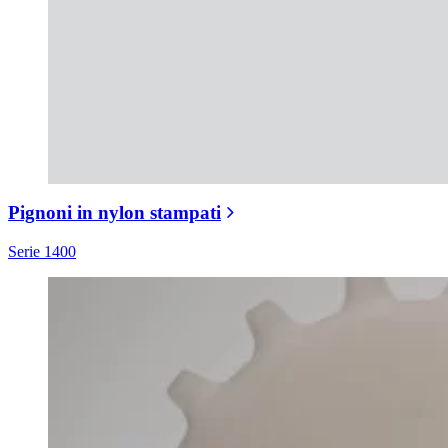
Pignoni in nylon stampati
Serie 1400