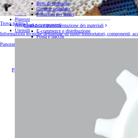
Serie 1400
Beni di consumo
Cartone ondulato
Nastri
Soluzioni per nastri
Pignoni
Trova nastro
Accessori e componenti
Logistica e movimentazione dei materiali
Utensili
E-commerce e distribuzione
Informazioni tecniche dettagliate su nastri trasportatori, componenti, ac
Posta e pacchi
Pneumatici e industria automobilistica
Panoramica dei prodotti
Pneumatici
Industria automobilistica
Batterie EV
Industriale
Panoramica dei settori