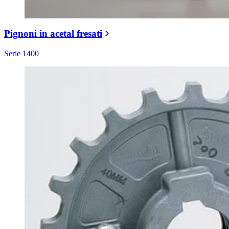
Pignoni in acetal fresati
Serie 1400