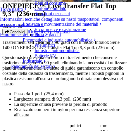
Beni di consumo
ONEPIECE™ Live Transfer Flat Top
Cartone ondulato
Trova nastro
9,3" (236 mm)
Soluzioni per nastri
Informazioni tecniche dettagliate su nastri trasportatori, componenti,
Logistica e movimentazione dei materiali
accessori e altro ancora
Serie 1400
E-commerce e distribuzione
Richiedi un preventivo
Condividi
Panoramica dei prodotti
Posta e pacchi
Pneumatici e industria automobilistica
Trasferimenti self-clearing a 90 gradi con il nastro Intralox Serie
Pneumatici
1400 ONEPIECE Live Transfer Flat Top 9,3 poll. (236 mm).
Industria automobilistica
Batterie EV
Questo nastro presenta un bordo di trasferimento che consente
Industriale
trasferimenti agevoli a 90 gradi, eliminando la necessità di utilizzare
Panoramica dei settori
piatti di trasferimento. Le alette di guida garantiscono un controllo
costante della distanza di trasferimento, mentre i robusti pignoni in
plastica resistono all'usura e prolungano la durata complessiva del
nastro.
Passo da 1 poll. (25,4 mm)
Larghezza stampata di 9,3 poll. (236 mm)
La superficie chiusa previene la perdita di prodotto
Realizzato con perni in nylon per una resistenza superiore
all'usura
pollici
mm