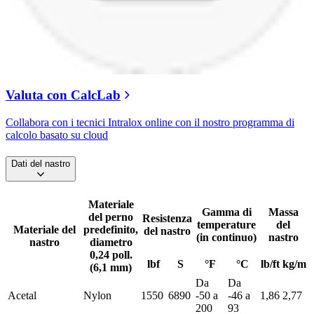
Valuta con CalcLab
Collabora con i tecnici Intralox online con il nostro programma di
calcolo basato su cloud
Dati del nastro
Materiale
Gamma di
Massa
del perno
Resistenza
temperature
del
Materiale del
predefinito,
del nastro
(in continuo)
nastro
nastro
diametro
0,24 poll.
lbf
S
°F
°C
lb/ft
kg/m
(6,1 mm)
Da
Da
Acetal
Nylon
1550
6890
-50 a
-46 a
1,86
2,77
200
93