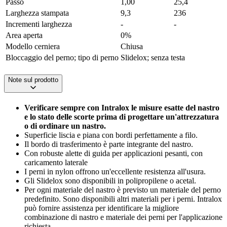
Passo
1,00
25,4
Larghezza stampata
9,3
236
Incrementi larghezza
-
-
Area aperta
0%
Modello cerniera
Chiusa
Bloccaggio del perno; tipo di perno
Slidelox; senza testa
Note sul prodotto
Verificare sempre con Intralox le misure esatte del nastro
e lo stato delle scorte prima di progettare un'attrezzatura
o di ordinare un nastro.
Superficie liscia e piana con bordi perfettamente a filo.
Il bordo di trasferimento è parte integrante del nastro.
Con robuste alette di guida per applicazioni pesanti, con
caricamento laterale
I perni in nylon offrono un'eccellente resistenza all'usura.
Gli Slidelox sono disponibili in polipropilene o acetal.
Per ogni materiale del nastro è previsto un materiale del perno
predefinito. Sono disponibili altri materiali per i perni. Intralox
può fornire assistenza per identificare la migliore
combinazione di nastro e materiale dei perni per l'applicazione
richiesta.