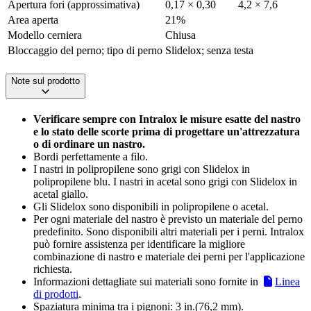
Apertura fori (approssimativa)
0,17 × 0,30
4,2 × 7,6
Area aperta
21%
Modello cerniera
Chiusa
Bloccaggio del perno; tipo di perno
Slidelox; senza testa
Note sul prodotto
Verificare sempre con Intralox le misure esatte del nastro
e lo stato delle scorte prima di progettare un'attrezzatura
o di ordinare un nastro.
Bordi perfettamente a filo.
I nastri in polipropilene sono grigi con Slidelox in
polipropilene blu. I nastri in acetal sono grigi con Slidelox in
acetal giallo.
Gli Slidelox sono disponibili in polipropilene o acetal.
Per ogni materiale del nastro è previsto un materiale del perno
predefinito. Sono disponibili altri materiali per i perni. Intralox
può fornire assistenza per identificare la migliore
combinazione di nastro e materiale dei perni per l'applicazione
richiesta.
Informazioni dettagliate sui materiali sono fornite in
Linea
di prodotti
.
Spaziatura minima tra i pignoni: 3 in.(76,2 mm).