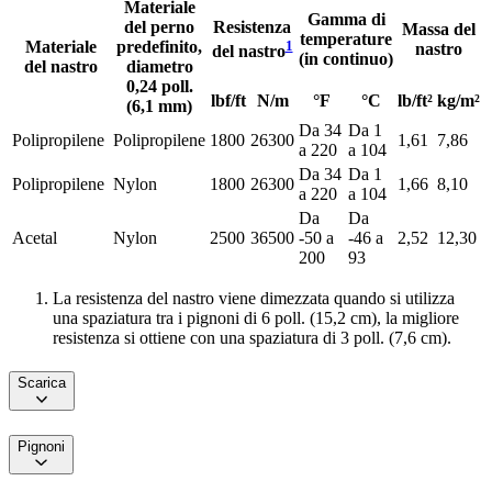
Materiale
Gamma di
del perno
Resistenza
Massa del
temperature
Materiale
predefinito,
1
nastro
del nastro
(in continuo)
del nastro
diametro
0,24 poll.
lbf/ft
N/m
°F
°C
lb/ft²
kg/m²
(6,1 mm)
Da 34
Da 1
Polipropilene
Polipropilene
1800
26300
1,61
7,86
a 220
a 104
Da 34
Da 1
Polipropilene
Nylon
1800
26300
1,66
8,10
a 220
a 104
Da
Da
Acetal
Nylon
2500
36500
-50 a
-46 a
2,52
12,30
200
93
La resistenza del nastro viene dimezzata quando si utilizza
una spaziatura tra i pignoni di 6 poll. (15,2 cm), la migliore
resistenza si ottiene con una spaziatura di 3 poll. (7,6 cm).
Scarica
Pignoni