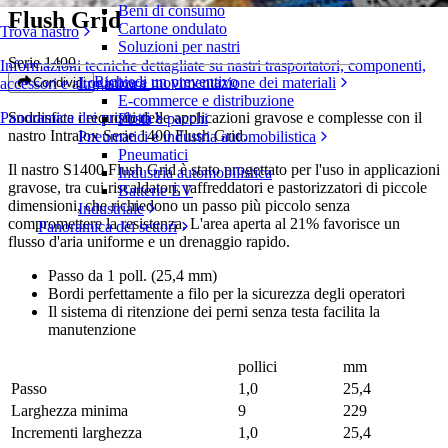
Beni di consumo
Flush Grid
Cartone ondulato
Trova nastro
Soluzioni per nastri
Serie 1400
Informazioni tecniche dettagliate su nastri trasportatori, componenti,
Richiedi un preventivo
Logistica e movimentazione dei materiali
Condividi
accessori e altro ancora
E-commerce e distribuzione
Soddisfate i requisiti delle applicazioni gravose e complesse con il
Panoramica dei prodotti
Posta e pacchi
nastro Intralox Serie 1400 Flush Grid.
Pneumatici e industria automobilistica
Pneumatici
Il nastro S1400 Flush Grid è stato progettato per l'uso in applicazioni
Industria automobilistica
gravose, tra cui riscaldatori, raffreddatori e pastorizzatori di piccole
Batterie EV
dimensioni, che richiedono un passo più piccolo senza
Industriale
compromettere la resistenza. L'area aperta al 21% favorisce un
Panoramica dei settori
flusso d'aria uniforme e un drenaggio rapido.
Passo da 1 poll. (25,4 mm)
Bordi perfettamente a filo per la sicurezza degli operatori
Il sistema di ritenzione dei perni senza testa facilita la
manutenzione
pollici
mm
Passo
1,0
25,4
Larghezza minima
9
229
Incrementi larghezza
1,0
25,4