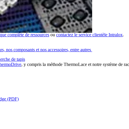
e
es pour ce groupe de produits.
èque complète de ressources
ou
contactez le service clientèle Intralox
.
urs, nos composants et nos accessoires, entre autres
erche de tapis
 ThermoDrive
, y compris la méthode ThermoLace et notre système de 
Edge (PDF)