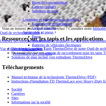
Ressources
Biens de consommation
Cartons ondulés
Ressources sur la technologie ThermoDriv
Solutions de tapis
Logistique et manutention de produits
Vous trouverez ci-dessous des ressources et documents supplémentair
E-commerce et distribution
Colis et courrier
Vous ne trouvez pas ce que vous cherchez ? Consultez notre
biblioth
Automobile et pneus
Outil de recherche de tapis
Pneu
Ressources sur les tapis et les applications
Obtenez des informations techniques détaillées sur nos tapis transporte
Automobile
Batteries de véhicules électriques
Découvrez la section Tapis ThermoDrive de notre Outil de rech
Vue d'ensemble des produits
Industriel
En savoir plus sur nos
options de raccordement pour les tapis
Présentation des industries
Solutions de plan incliné vers emballage ThermoDrive
Téléchargements
Manuel technique de la technologie ThermoDrive (PDF)
Instructions d'installation-TD ThermoLace avec Heavy-Duty 
Société
Carrières
Sites
Informations sur la société