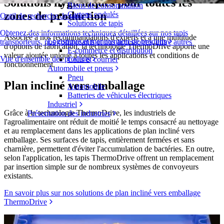
Solutions hygiéniques pour toutes les
Biens de consommation
zones de production
Cartons ondulés
Outil de recherche de tapis
Solutions de tapis
Obtenez des informations techniques détaillées sur nos tapis
Associée à nos recommandations d'experts et à une multitude
Logistique et manutention de produits
transporteurs, nos composants et nos accessoires, entre autres
d'options de fabrication, la technologie ThermoDrive apporte une
E-commerce et distribution
valeur ajoutée unique à toutes les applications et conditions de
Vue d'ensemble des produits
Colis et courrier
fonctionnement.
Automobile et pneus
Pneu
Plan incliné vers emballage
Automobile
Batteries de véhicules électriques
Industriel
Grâce à la technologie ThermoDrive, les industriels de
Présentation des industries
l'agroalimentaire ont réduit de moitié le temps consacré au nettoyage
et au remplacement dans les applications de plan incliné vers
emballage. Ses surfaces de tapis, entièrement fermées et sans
charnière, permettent d'éviter l'accumulation de bactéries. En outre,
selon l'application, les tapis ThermoDrive offrent un remplacement
par insertion simple sur de nombreux systèmes de convoyeurs
existants.
En savoir plus sur nos solutions de plan incliné vers emballage
ThermoDrive