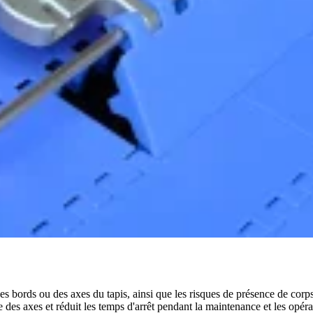
 bords ou des axes du tapis, ainsi que les risques de présence de corps ét
ide des axes et réduit les temps d'arrêt pendant la maintenance et les opéra