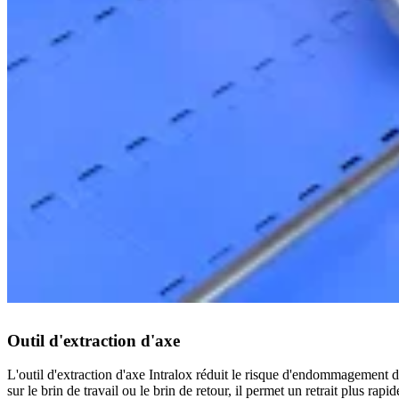
Outil d'extraction d'axe
L'outil d'extraction d'axe Intralox réduit le risque d'endommagement des
sur le brin de travail ou le brin de retour, il permet un retrait plus rap