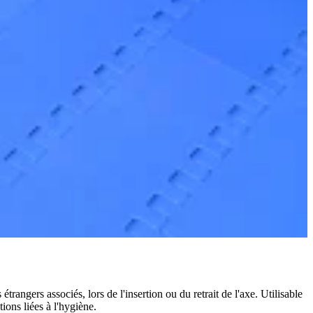
rangers associés, lors de l'insertion ou du retrait de l'axe. Utilisable
tions liées à l'hygiène.