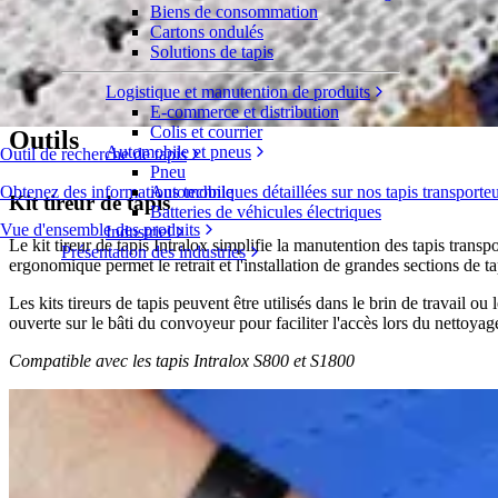
Biens de consommation
Pour vous aider à rester efficace et à renfo
Cartons ondulés
Solutions de tapis
Ces outils et composants peuvent vous aider à installer, entretenir et ut
Logistique et manutention de produits
spécialement conçus pour vous permettre d'optimiser votre efficacité e
E-commerce et distribution
Colis et courrier
Outils
Automobile et pneus
Outil de recherche de tapis
Pneu
Obtenez des informations techniques détaillées sur nos tapis transporte
Automobile
Kit tireur de tapis
Batteries de véhicules électriques
Vue d'ensemble des produits
Industriel
Le kit tireur de tapis Intralox simplifie la manutention des tapis transp
Présentation des industries
ergonomique permet le retrait et l'installation de grandes sections de
Les kits tireurs de tapis peuvent être utilisés dans le brin de travail 
ouverte sur le bâti du convoyeur pour faciliter l'accès lors du nettoyag
Compatible avec les tapis Intralox S800 et S1800