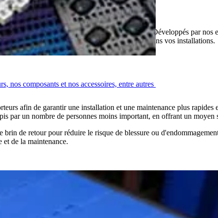
rcer la sécurité alimentaire
iliser efficacement les tapis transporteurs Intralox. Développés par nos e
t minimiser la contamination par corps étrangers dans vos installations.
urs, nos composants et nos accessoires, entre autres
orteurs afin de garantir une installation et une maintenance plus rapides e
 tapis par un nombre de personnes moins important, en offrant un moyen sû
ou le brin de retour pour réduire le risque de blessure ou d'endommagement
e et de la maintenance.