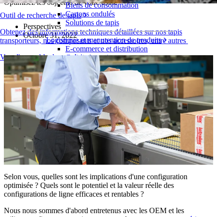
Optimisez les objectifs de votre usine
Biens de consommation
Cartons ondulés
Outil de recherche de tapis
Solutions de tapis
Perspectives
Obtenez des informations techniques détaillées sur nos tapis
Octobre 31, 2022
Logistique et manutention de produits
transporteurs, nos composants et nos accessoires, entre autres
E-commerce et distribution
Vue d'ensemble des produits
Colis et courrier
Automobile et pneus
Pneu
Automobile
Batteries de véhicules électriques
Industriel
Présentation des industries
Selon vous, quelles sont les implications d'une configuration
optimisée ? Quels sont le potentiel et la valeur réelle des
configurations de ligne efficaces et rentables ?
Nous nous sommes d'abord entretenus avec les OEM et les