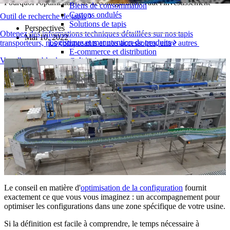
Pourquoi l'optimisation de la configuration vaut l'investissement
Biens de consommation
Cartons ondulés
Outil de recherche de tapis
Solutions de tapis
Perspectives
Obtenez des informations techniques détaillées sur nos tapis
Mai 10, 2022
Logistique et manutention de produits
transporteurs, nos composants et nos accessoires, entre autres
E-commerce et distribution
Vue d'ensemble des produits
Colis et courrier
Automobile et pneus
Pneu
Automobile
Batteries de véhicules électriques
Industriel
Présentation des industries
Le conseil en matière d'
optimisation de la configuration
fournit
exactement ce que vous vous imaginez : un accompagnement pour
optimiser les configurations dans une zone spécifique de votre usine.
Si la définition est facile à comprendre, le temps nécessaire à