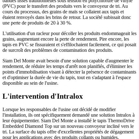
bandes lisses traditionnelles sous tension en polychlorure de vinyle
(PVC) pour le transfert des produits vers le convoyeur de tri. Au
cours du processus, des grains de maïs se collaient aux tapis et
étaient renvoyés dans les brins de retour. La société subissait donc
une perte de produits de 20 à 30 %.
L'utilisation d'un racleur pour décoller les produits endommageait les
grains, augmentant encore la perte de rendement. Pire encore, les
tapis en PVC se fissuraient et s'effilochaient facilement, ce qui posait
de surcroît des problèmes de contamination des produits.
Siam Del Monte avait besoin d'une solution capable d'augmenter le
rendement, de réduire les temps d'arrêt non planifiés, d'éliminer les
points d'immobilisation visant à détecter la présence de contaminants
et d'optimiser la durée de vie du tapis, tout en s'adaptant à l'espace
disponible au sein de l'usine.
L'intervention d'Intralox
Lorsque les responsables de l'usine ont décidé de modifier
l'installation, ils ont spécifiquement demandé une solution Intralox à
leur équipementier. Siam Del Monte a installé le tapis ThermoDrive
Embedded Diamond Top sur un nouveau convoyeur incliné vers le
tri. La surface du tapis offre d'excellentes propriétés de dégagement
pour les applications avec des produits collants ou humides,