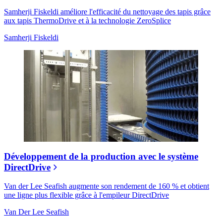
Samherji Fiskeldi améliore l'efficacité du nettoyage des tapis grâce
aux tapis ThermoDrive et à la technologie ZeroSplice
Samherji Fiskeldi
Développement de la production avec le système
DirectDrive
Van der Lee Seafish augmente son rendement de 160 % et obtient
une ligne plus flexible grâce à l'empileur DirectDrive
Van Der Lee Seafish