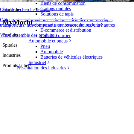
Biens de consommation
Cartons ondulés
Étude de cas
Outil de recherche de tapis
Solutions de tapis
Obtenez des informations techniques détaillées sur nos tapis
MyMochi
Logistique et manutention de produits
transporteurs, nos composants et nos accessoires, entre autres
E-commerce et distribution
Produits
Vue d'ensemble des produits
Colis et courrier
Automobile et pneus
Spirales
Pneu
Automobile
Industries
Batteries de véhicules électriques
Industriel
Produits laitiers
Présentation des industries