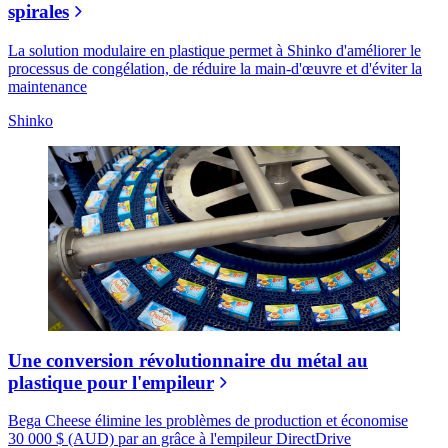
spirales
La solution modulaire en plastique permet à Shinko d'améliorer le
processus de congélation, de réduire la main-d'œuvre et d'éviter la
maintenance
Shinko
Une conversion révolutionnaire du métal au
plastique pour l'empileur
Bega Cheese élimine les problèmes de production et économise
30 000 $ (AUD) par an grâce à l'empileur DirectDrive