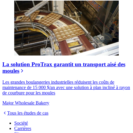
La solution ProTrax garantit un transport aisé des
moules
Les grandes boulangeries industrielles réduisent les coûts de
maintenance de 15 000 $/an avec une solution à plan incliné à rayon
de courbure pour les moules
Major Wholesale Bakery
Tous les études de cas
Société
Carrières