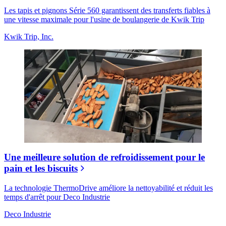
Les tapis et pignons Série 560 garantissent des transferts fiables à
une vitesse maximale pour l'usine de boulangerie de Kwik Trip
Kwik Trip, Inc.
Une meilleure solution de refroidissement pour le
pain et les biscuits
La technologie ThermoDrive améliore la nettoyabilité et réduit les
temps d'arrêt pour Deco Industrie
Deco Industrie