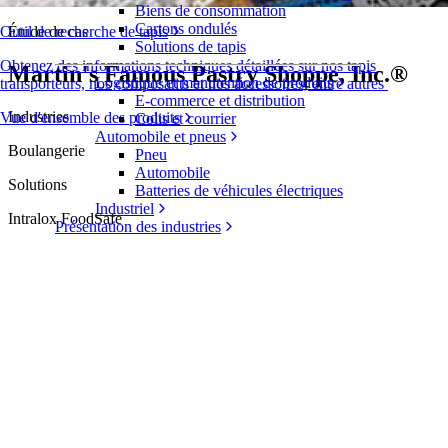
Biens de consommation
Cartons ondulés
Étude de cas
Outil de recherche de tapis
Solutions de tapis
Obtenez des informations techniques détaillées sur nos tapis
Martin's Famous Pastry Shoppe, Inc.®
Logistique et manutention de produits
transporteurs, nos composants et nos accessoires, entre autres
E-commerce et distribution
Industries
Vue d'ensemble des produits
Colis et courrier
Automobile et pneus
Boulangerie
Pneu
Automobile
Solutions
Batteries de véhicules électriques
Industriel
Intralox FoodSafe
Présentation des industries