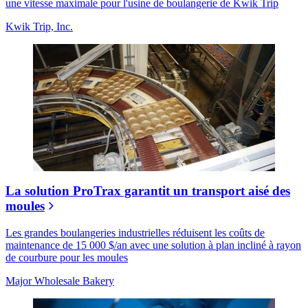
une vitesse maximale pour l'usine de boulangerie de Kwik Trip
Kwik Trip, Inc.
La solution ProTrax garantit un transport aisé des
moules
Les grandes boulangeries industrielles réduisent les coûts de
maintenance de 15 000 $/an avec une solution à plan incliné à rayon
de courbure pour les moules
Major Wholesale Bakery