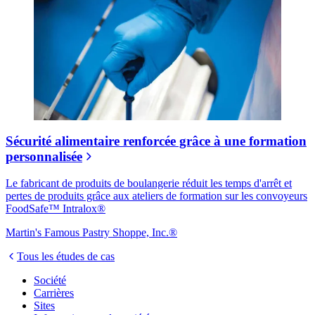
Sécurité alimentaire renforcée grâce à une formation
personnalisée
Le fabricant de produits de boulangerie réduit les temps d'arrêt et
pertes de produits grâce aux ateliers de formation sur les convoyeurs
FoodSafe™ Intralox®
Martin's Famous Pastry Shoppe, Inc.®
Tous les études de cas
Société
Carrières
Sites