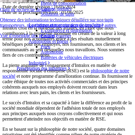
Date de publication : 01/10/2019
Biens de consommation
Date de dernière révision : 16/05/2024
Cartons ondulés
Outil de recherche de tapis
Date de la prochaine révision : 01/06/2025
Solutions de tapis
Obtenez des informations techniques détaillées sur nos tapis
Logistique et manutention de produits
transporteurs, nos composants et nos accessoires, entre autres
Intralox croit en la noblesse des affaires, en l'idée que nous
E-commerce et distribution
contribuons à la prospérité mondiale en créant de la valeur à long
Vue d'ensemble des produits
Colis et courrier
terme pour nos actionnaires grâce à des résultats mutuellement
Automobile et pneus
bénéfiques pour nos employés, nos fournisseurs, nos clients et les
Pneu
communautés au sein desquelles nous travaillons. Nous sommes
Automobile
fiers de ces contributions.
Batteries de véhicules électriques
Industriel
La pierre angulaire de l'engagement d'Intralox en matière de
Présentation des industries
responsabilité sociale d'entreprise (RSE) est la
philosophie de notre
société
et notre programme d'amélioration continue. Ils fournissent le
cadre éthique de toutes nos activités commerciales et des principes
cohérents auxquels nos employés doivent recourir dans leurs
relations avec leurs pairs, les clients et les fournisseurs.
Le succès d'Intralox et sa capacité à faire la différence au profit de la
société mondiale dépendent de l'adhésion totale de nos employés
aux principes auxquels nous croyons collectivement et qui nous
permettent d'atteindre nos objectifs en matière de RSE.
En se basant sur la philosophie de notre société, quatre domaines
prioritaires ont été identifiés comme piliers de notre stratégie de