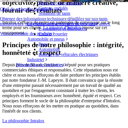
objectivité, penser de manière créative,
Biens de consommation
Cartons ondulés
fournir des résultats
Outil de recherche de tapis
Solutions de tapis
Obtenez des informations techniques détaillées sur nos tapis
Intralox s'efforce de rester un partenaire de convoyage sur le long
Logistique et manutention de produits
transporteurs, nos composants et nos accessoires, entre autres
terme pour ses clients.
La mission d'Intralox
repose sur cet
E-commerce et distribution
engagement.
Vue d'ensemble des produits
Colis et courrier
Automobile et pneus
Principes de notre philosophie : intégrité,
Pneu
Automobile
honnêteté et respect
Batteries de véhicules électriques
Industriel
Depuis plus de 50 ans, Intralox est réputé pour ses pratiques
Présentation des industries
commerciales éthiques et responsables. Cette réputation nous est
chère et nous nous efforçons de faire perdurer les principes établis
par notre fondateur J.-M. Lapeyre. Il était convaincu que la réussite
d'une entreprise passait nécessairement par un travail de qualité au
quotidien et par l'engagement consistant à traiter les clients, les
employés et les fournisseurs avec honnêteté, équité et respect. Ces
principes forment le socle de la philosophie d'entreprise d'Intralox.
Nous nous efforçons de les mettre en pratique au quotidien, dans
l'intérêt de nos clients.
La philosophie Intralox