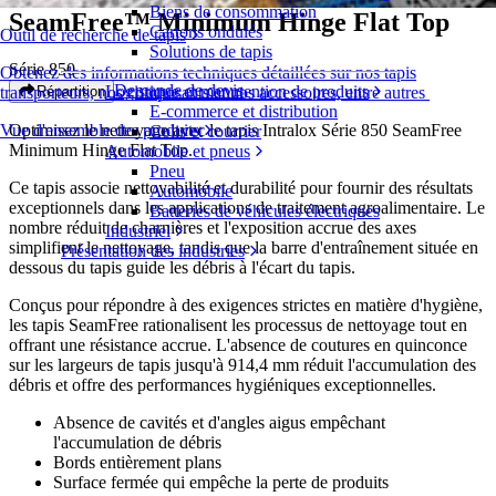
Biens de consommation
SeamFree™ Minimum Hinge Flat Top
Cartons ondulés
Outil de recherche de tapis
Solutions de tapis
Série 850
Obtenez des informations techniques détaillées sur nos tapis
Demande de devis
Logistique et manutention de produits
Répartition
transporteurs, nos composants et nos accessoires, entre autres
E-commerce et distribution
Optimisez le nettoyage avec le tapis Intralox Série 850 SeamFree
Vue d'ensemble des produits
Colis et courrier
Minimum Hinge Flat Top.
Automobile et pneus
Pneu
Ce tapis associe nettoyabilité et durabilité pour fournir des résultats
Automobile
exceptionnels dans les applications de traitement agroalimentaire. Le
Batteries de véhicules électriques
nombre réduit de charnières et l'exposition accrue des axes
Industriel
simplifient le nettoyage, tandis que la barre d'entraînement située en
Présentation des industries
dessous du tapis guide les débris à l'écart du tapis.
Conçus pour répondre à des exigences strictes en matière d'hygiène,
les tapis SeamFree rationalisent les processus de nettoyage tout en
offrant une résistance accrue. L'absence de coutures en quinconce
sur les largeurs de tapis jusqu'à 914,4 mm réduit l'accumulation des
débris et offre des performances hygiéniques exceptionnelles.
Absence de cavités et d'angles aigus empêchant
l'accumulation de débris
Bords entièrement plans
Surface fermée qui empêche la perte de produits