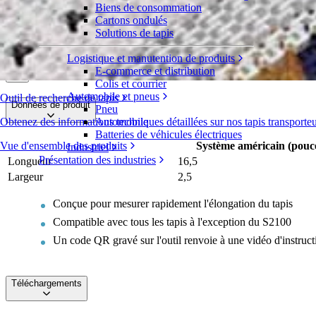
Biens de consommation
Règle de remplacement pour tapis Intralo
Cartons ondulés
Solutions de tapis
Série 100, 1000
,
+
34
Plus
Logistique et manutention de produits
Demande de devis
Répartition
E-commerce et distribution
Colis et courrier
Automobile et pneus
Outil de recherche de tapis
Données de produit
Pneu
Obtenez des informations techniques détaillées sur nos tapis transporte
Automobile
Batteries de véhicules électriques
Vue d'ensemble des produits
Système américain (pouc
Industriel
Présentation des industries
Longueur
16,5
Largeur
2,5
Conçue pour mesurer rapidement l'élongation du tapis
Compatible avec tous les tapis à l'exception du S2100
Un code QR gravé sur l'outil renvoie à une vidéo d'instruct
Téléchargements