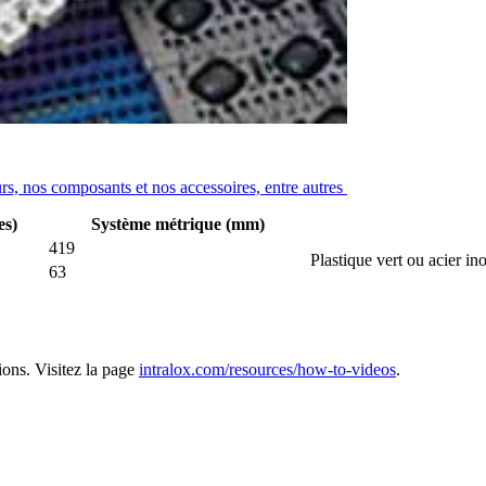
x
urs, nos composants et nos accessoires, entre autres
es)
Système métrique (mm)
419
Plastique vert ou acier i
63
ions. Visitez la page
intralox.com/resources/how-to-videos
.