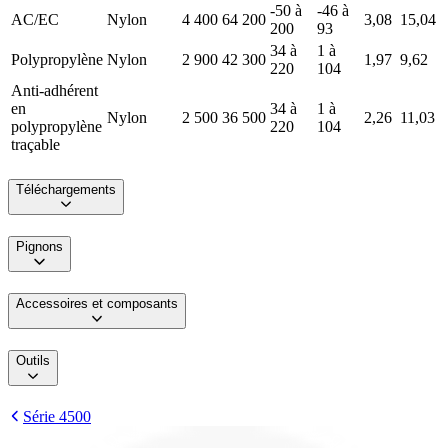
-50 à
-46 à
AC/EC
Nylon
4 400
64 200
3,08
15,04
200
93
34 à
1 à
Polypropylène
Nylon
2 900
42 300
1,97
9,62
220
104
Anti-adhérent
en
34 à
1 à
Nylon
2 500
36 500
2,26
11,03
polypropylène
220
104
traçable
Téléchargements
Pignons
Accessoires et composants
Outils
Série 4500