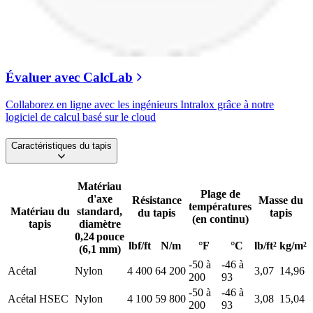
Évaluer avec CalcLab
Collaborez en ligne avec les ingénieurs Intralox grâce à notre
logiciel de calcul basé sur le cloud
Caractéristiques du tapis
Matériau
Plage de
d'axe
Résistance
Masse du
températures
Matériau du
standard,
du tapis
tapis
(en continu)
tapis
diamètre
0,24 pouce
lbf/ft
N/m
°F
°C
lb/ft²
kg/m²
(6,1 mm)
-50 à
-46 à
Acétal
Nylon
4 400
64 200
3,07
14,96
200
93
-50 à
-46 à
Acétal HSEC
Nylon
4 100
59 800
3,08
15,04
200
93