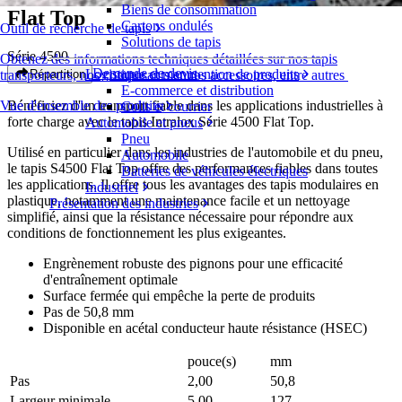
Biens de consommation
Flat Top
Cartons ondulés
Outil de recherche de tapis
Solutions de tapis
Série 4500
Obtenez des informations techniques détaillées sur nos tapis
Demande de devis
Logistique et manutention de produits
Répartition
transporteurs, nos composants et nos accessoires, entre autres
E-commerce et distribution
Bénéficiez d'un transport fiable dans les applications industrielles à
Vue d'ensemble des produits
Colis et courrier
forte charge avec le tapis Intralox Série 4500 Flat Top.
Automobile et pneus
Pneu
Utilisé en particulier dans les industries de l'automobile et du pneu,
Automobile
le tapis S4500 Flat Top offre des performances fiables dans toutes
Batteries de véhicules électriques
les applications. Il offre tous les avantages des tapis modulaires en
Industriel
plastique, notamment une maintenance facile et un nettoyage
Présentation des industries
simplifié, ainsi que la résistance nécessaire pour répondre aux
conditions de fonctionnement les plus exigeantes.
Engrènement robuste des pignons pour une efficacité
d'entraînement optimale
Surface fermée qui empêche la perte de produits
Pas de 50,8 mm
Disponible en acétal conducteur haute résistance (HSEC)
pouce(s)
mm
Pas
2,00
50,8
Largeur minimale
5,00
127