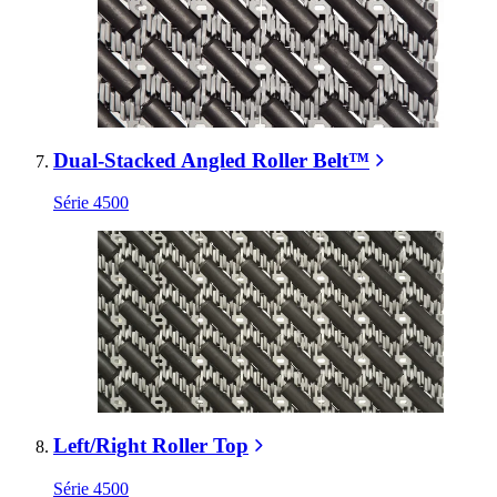
Dual-Stacked Angled Roller Belt™
Série 4500
Left/Right Roller Top
Série 4500