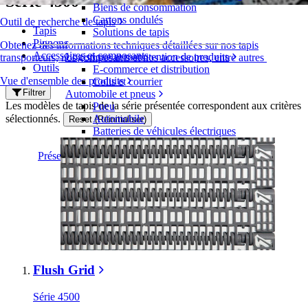
Série 4500
Biens de consommation
Cartons ondulés
Outil de recherche de tapis
Tapis
Solutions de tapis
Pignons
Obtenez des informations techniques détaillées sur nos tapis
Accessoires et composants
Logistique et manutention de produits
transporteurs, nos composants et nos accessoires, entre autres
Outils
E-commerce et distribution
Vue d'ensemble des produits
Colis et courrier
Filtrer
Automobile et pneus
Les modèles de tapis de la série présentée correspondent aux critères
Pneu
sélectionnés.
Automobile
Reset (Réinitialiser)
Batteries de véhicules électriques
Industriel
Présentation des industries
Flush Grid
Série 4500