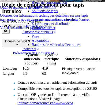
Biens de consommation
Règle de remplacement pour tapis
Cartons ondulés
Outil de recherche de tapis
Intralox
Solutions de tapis
Obtenez des informations techniques détaillées sur nos tapis
Logistique et manutention de produits
transporteurs, nos composants et nos accessoires, entre autres
Série 100, 1000
,
+
34
Plus
E-commerce et distribution
Demande de devis
Répartition
Vue d'ensemble des produits
Colis et courrier
Automobile et pneus
Pneu
Automobile
Données de produit
Batteries de véhicules électriques
Industriel
Présentation des industries
Système
Système
américain
métrique
Matériaux disponibles
(pouces)
(mm)
Longueur
16,5
419
Plastique vert ou acier
inoxydable
Largeur
2,5
63
Conçue pour mesurer rapidement l'élongation du tapis
Compatible avec tous les tapis à l'exception du S2100
Un code QR gravé sur l'outil renvoie à une vidéo
d'instructions. Visitez la page
intralox.com/resources/how-to-videos
.