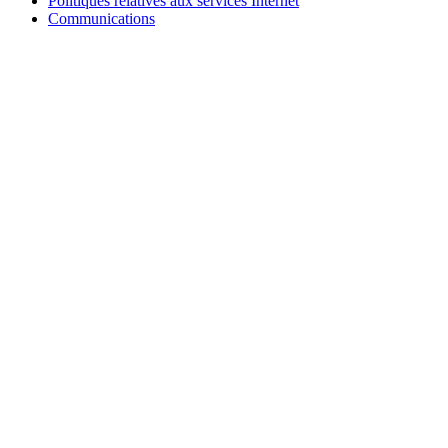
Politiques relatives aux services Internet
Communications