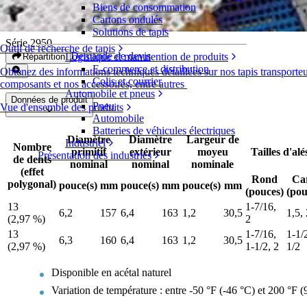
Biens de consommation
Pignons en acétal
Cartons ondulés
Solutions de tapis
Série 2950
Outil de recherche de tapis
Demande de devis
Logistique et manutention de produits
Répartition
E-commerce et distribution
Obtenez des informations techniques détaillées sur nos tapis transporteu
Colis et courrier
composants et nos accessoires, entre autres
Automobile et pneus
Données de produit
Pneu
Vue d'ensemble des produits
Automobile
Batteries de véhicules électriques
Diamètre
Diamètre
Largeur de
Industriel
Nombre
primitif
extérieur
moyeu
Tailles d'al
Présentation des industries
de dents
nominal
nominal
nominale
(effet
Rond
Ca
polygonal)
pouce(s)
mm
pouce(s)
mm
pouce(s)
mm
(pouces)
(pou
13
1-7/16,
6,2
157
6,4
163
1,2
30,5
1,5, 
(2,97 %)
2
13
1-7/16,
1-1/2
6,3
160
6,4
163
1,2
30,5
(2,97 %)
1-1/2, 2
1/2
Disponible en acétal naturel
Variation de température : entre -50 °F (-46 °C) et 200 °F (