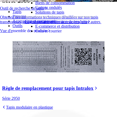
Série 2950
Biens de consommation
Cartons ondulés
Outil de recherche de tapis
Tapis
Solutions de tapis
Pignons
Obtenez des informations techniques détaillées sur nos tapis
Accessoires et composants
Logistique et manutention de produits
transporteurs, nos composants et nos accessoires, entre autres
Outils
E-commerce et distribution
Vue d'ensemble des produits
Colis et courrier
Automobile et pneus
Pneu
Automobile
Batteries de véhicules électriques
Industriel
Présentation des industries
Règle de remplacement pour tapis Intralox
Série 2950
Tapis modulaire en plastique