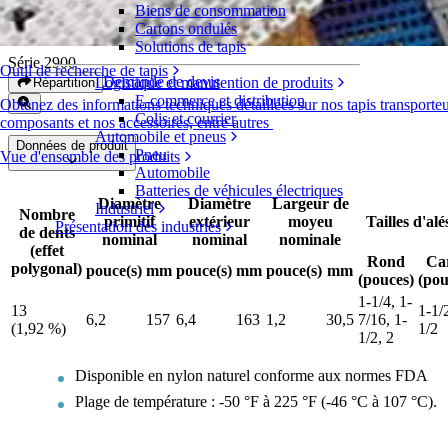
Biens de consommation
Pignons en nylon
Cartons ondulés
Solutions de tapis
Série 2900
Outil de recherche de tapis
Demande de devis
Logistique et manutention de produits
Répartition
E-commerce et distribution
Obtenez des informations techniques détaillées sur nos tapis transporteu
Colis et courrier
composants et nos accessoires, entre autres
Automobile et pneus
Données de produit
Pneu
Vue d'ensemble des produits
Automobile
Batteries de véhicules électriques
Diamètre
Diamètre
Largeur de
Industriel
Nombre
primitif
extérieur
moyeu
Tailles d'al
Présentation des industries
de dents
nominal
nominal
nominale
(effet
Rond
Ca
polygonal)
pouce(s)
mm
pouce(s)
mm
pouce(s)
mm
(pouces)
(pou
1-1/4, 1-
13
1-1/2
6,2
157
6,4
163
1,2
30,5
7/16, 1-
(1,92 %)
1/2
1/2, 2
Disponible en nylon naturel conforme aux normes FDA
Plage de température : -50 °F à 225 °F (-46 °C à 107 °C).