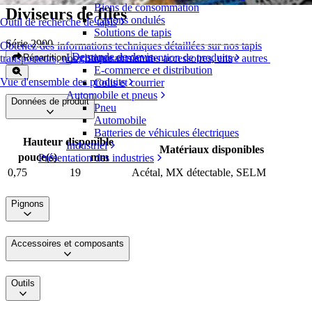
Biens de consommation
Diviseurs de files
Cartons ondulés
Outil de recherche de tapis
Solutions de tapis
Série 2900
Obtenez des informations techniques détaillées sur nos tapis
Demande de devis
Logistique et manutention de produits
Répartition
transporteurs, nos composants et nos accessoires, entre autres
E-commerce et distribution
Vue d'ensemble des produits
Colis et courrier
Automobile et pneus
Données de produit
Pneu
Automobile
Batteries de véhicules électriques
Hauteur disponible
Industriel
Matériaux disponibles
pouce(s)
mm
Présentation des industries
0,75
19
Acétal, MX détectable, SELM
Pignons
Accessoires et composants
Outils