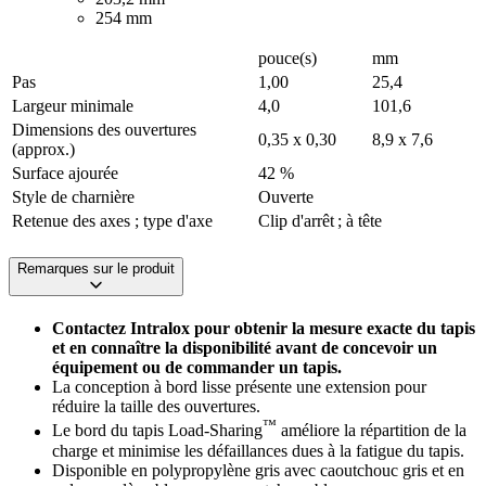
254 mm
pouce(s)
mm
Pas
1,00
25,4
Largeur minimale
4,0
101,6
Dimensions des ouvertures
0,35 x 0,30
8,9 x 7,6
(approx.)
Surface ajourée
42 %
Style de charnière
Ouverte
Retenue des axes ; type d'axe
Clip d'arrêt ; à tête
Remarques sur le produit
Contactez Intralox pour obtenir la mesure exacte du tapis
et en connaître la disponibilité avant de concevoir un
équipement ou de commander un tapis.
La conception à bord lisse présente une extension pour
réduire la taille des ouvertures.
™
Le bord du tapis Load-Sharing
améliore la répartition de la
charge et minimise les défaillances dues à la fatigue du tapis.
Disponible en polypropylène gris avec caoutchouc gris et en