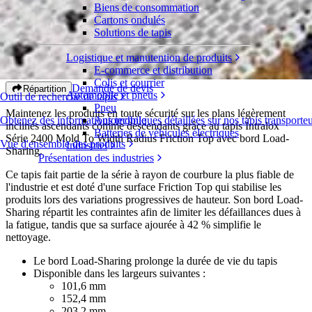
Biens de consommation
Cartons ondulés
Mold To Width Radius Friction Top avec
Solutions de tapis
bord Load-Sharing™
Logistique et manutention de produits
E-commerce et distribution
Série 2400
Colis et courrier
Demande de devis
Répartition
Automobile et pneus
Outil de recherche de tapis
Pneu
Maintenez les produits en toute sécurité sur les plans légèrement
Obtenez des informations techniques détaillées sur nos tapis transporte
Automobile
inclinés ascendants comme descendants grâce au tapis Intralox
Batteries de véhicules électriques
Série 2400 Mold To Width Radius Friction Top avec bord Load-
Vue d'ensemble des produits
Industriel
Sharing.
Présentation des industries
Ce tapis fait partie de la série à rayon de courbure la plus fiable de
l'industrie et est doté d'une surface Friction Top qui stabilise les
produits lors des variations progressives de hauteur. Son bord Load-
Sharing répartit les contraintes afin de limiter les défaillances dues à
la fatigue, tandis que sa surface ajourée à 42 % simplifie le
nettoyage.
Le bord Load-Sharing prolonge la durée de vie du tapis
Disponible dans les largeurs suivantes :
101,6 mm
152,4 mm
203,2 mm