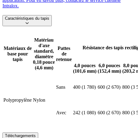
application. Pour en savoir plus, contactez le service clientèle
Intralox.
Caractéristiques du tapis
Matériau
d'axe
Résistance des tapis rectili
Matériaux de
Pattes
standard,
base pour
de
diamètre
tapis
retenue
0,18 pouce
4,0 pouces
6,0 pouces
8,0 po
(4,6 mm)
(101,6 mm)
(152,4 mm)
(203,2
Sans
400 (1 780)
600 (2 670)
800 (3 
Polypropylène
Nylon
Avec
242 (1 080)
600 (2 670)
800 (3 
Téléchargements