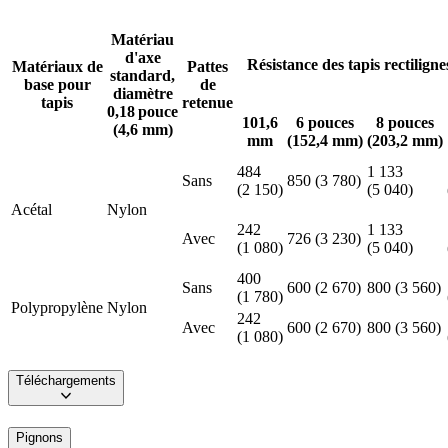
Matériau
d'axe
Résistance des tapis rectilignes
Matériaux de
Pattes
standard,
base pour
de
diamètre
tapis
retenue
0,18 pouce
101,6
6 pouces
8 pouces
(4,6 mm)
mm
(152,4 mm)
(203,2 mm)
484
1 133
Sans
850 (3 780)
(2 150)
(5 040)
Acétal
Nylon
242
1 133
Avec
726 (3 230)
(1 080)
(5 040)
400
Sans
600 (2 670)
800 (3 560)
(1 780)
Polypropylène
Nylon
242
Avec
600 (2 670)
800 (3 560)
(1 080)
Téléchargements
Pignons