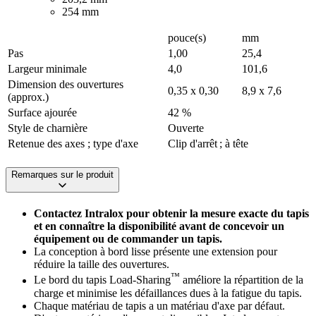
254 mm
pouce(s)
mm
Pas
1,00
25,4
Largeur minimale
4,0
101,6
Dimension des ouvertures
0,35 x 0,30
8,9 x 7,6
(approx.)
Surface ajourée
42 %
Style de charnière
Ouverte
Retenue des axes ; type d'axe
Clip d'arrêt ; à tête
Remarques sur le produit
Contactez Intralox pour obtenir la mesure exacte du tapis
et en connaître la disponibilité avant de concevoir un
équipement ou de commander un tapis.
La conception à bord lisse présente une extension pour
réduire la taille des ouvertures.
™
Le bord du tapis Load-Sharing
améliore la répartition de la
charge et minimise les défaillances dues à la fatigue du tapis.
Chaque matériau de tapis a un matériau d'axe par défaut.