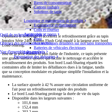
Biens de consommation
Radius Flush Grid MTW avec bord
Cartons ondulés
Load-Sharing™
Solutions de tapis
Logistique et manutention de produits
Série 2400
E-commerce et distribution
Demande de devis
Répartition
Colis et courrier
Automobile et pneus
Outil de recherche de tapis
Optimisez le nettoyage et accélérez le refroidissement grâce au tapis
Pneu
Intralox Série 2400 Radius Flush Grid moulé à la largeur avec bord
Obtenez des informations techniques détaillées sur nos tapis transporte
Automobile
Load-Sharing.
Batteries de véhicules électriques
Vue d'ensemble des produits
Industriel
Issu de la série Radius la plus fiable de l'industrie, ce tapis présente
Présentation des industries
une grande surface ajourée qui facilite le nettoyage et accélère le
refroidissement des produits. Son bord Load-Sharing répartit les
contraintes afin de limiter les défaillances dues à la fatigue, tandis
que sa conception modulaire en plastique simplifie l'installation et la
maintenance.
La surface ajourée à 42 % assure une circulation uniforme de
l'air pour un refroidissement rapide des produits
Le bord Load-Sharing prolonge la durée de vie du tapis
Disponible dans les largeurs suivantes :
101,6 mm
152,4 mm
203,2 mm