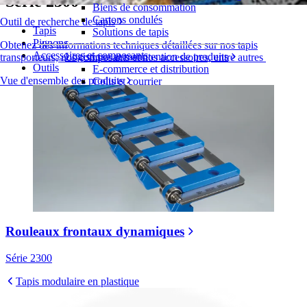
Série 2300
Biens de consommation
Cartons ondulés
Outil de recherche de tapis
Tapis
Solutions de tapis
Pignons
Obtenez des informations techniques détaillées sur nos tapis
Accessoires et composants
Logistique et manutention de produits
transporteurs, nos composants et nos accessoires, entre autres
Outils
E-commerce et distribution
Vue d'ensemble des produits
Colis et courrier
Automobile et pneus
Pneu
Automobile
Batteries de véhicules électriques
Industriel
Présentation des industries
Rouleaux frontaux dynamiques
Série 2300
Tapis modulaire en plastique