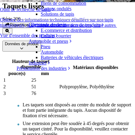
Biens de consommation
Taquets lisses
Cartons ondulés
Outil de recherche de tapis
Solutions de tapis
Série 200
Obtenez des informations techniques détaillées sur nos tapis
Demande de devis
Logistique et manutention de produits
Répartition
transporteurs, nos composants et nos accessoires, entre autres
E-commerce et distribution
Vue d'ensemble des produits
Colis et courrier
Automobile et pneus
Données de produit
Pneu
Automobile
Batteries de véhicules électriques
Hauteur de taquet
Industriel
disponible
Matériaux disponibles
Présentation des industries
pouce(s)
mm
1
25
2
51
Polypropylène, Polyéthylène
3
76
Les taquets sont disposés au centre du module de support
et font partie intégrante du tapis. Aucun dispositif de
fixation n'est nécessaire.
Une extension peut être soudée à 45 degrés pour obtenir
un taquet cintré. Pour la disponibilité, veuillez contacter
le service clientèle.