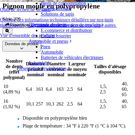
Biens de consommation
Pignon moulé en polypropylène
Cartons ondulés
Outil de recherche de tapis
Solutions de tapis
Série 200
Obtenez des informations techniques détaillées sur nos tapis
Demande de devis
Logistique et manutention de produits
Répartition
transporteurs, nos composants et nos accessoires, entre autres
E-commerce et distribution
Vue d'ensemble des produits
Colis et courrier
Automobile et pneus
Données de produit
Pneu
Automobile
Batteries de véhicules électriques
Nombre
Industriel
Diamètre
Diamètre
Largeur
de dents
Tailles d'alésage
Présentation des industries
primitif
extérieur
de moyeu
(effet
disponibles
nominal
nominal
nominale
polygonal)
40,
10
1,5,
6,4
163
6,4
163
2,5
64
60,
(4,89 %)
2,5
65
16
1,5,
40,
10,1
257
10,3
262
2,5
64
(1,92 %)
2,5
65
Disponible en polypropylène bleu
Plage de température : 34 °F à 220 °F (1 °C à 104 °C).