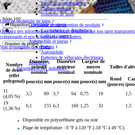
Biens de consommation
Pignon moulé en polyuréthane
Cartons ondulés
Solutions de tapis
Série 100
Outil de recherche de tapis
Demande de devis
Logistique et manutention de produits
Répartition
E-commerce et distribution
Obtenez des informations techniques détaillées sur nos tapis transporteu
Colis et courrier
composants et nos accessoires, entre autres
Automobile et pneus
Données de produit
Pneu
Vue d'ensemble des produits
Automobile
Batteries de véhicules électriques
Diamètre
Diamètre
Largeur de
Industriel
Nombre
primitif
extérieur
moyeu
Tailles d'alé
Présentation des industries
de dents
nominal
nominal
nominale
(effet
Rond
Ca
polygonal)
pouce(s)
mm
pouce(s)
mm
pouce(s)
mm
(pouces)
(pou
11
3,5
89
3,7
94
0,75
19
1,5
(4,05 %)
19
6,1
155
6,3
160
1,25
32
1,5
(1,36 %)
Disponible en polyuréthane gris ou noir
Plage de température : 0 °F à 120 °F (-18 °C à 49 °C).