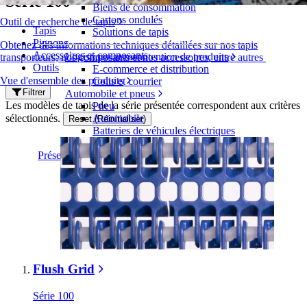
Série 100
Biens de consommation
Cartons ondulés
Outil de recherche de tapis
Tapis
Solutions de tapis
Pignons
Obtenez des informations techniques détaillées sur nos tapis
Accessoires et composants
Logistique et manutention de produits
transporteurs, nos composants et nos accessoires, entre autres
Outils
E-commerce et distribution
Vue d'ensemble des produits
Colis et courrier
Filtrer
Automobile et pneus
Les modèles de tapis de la série présentée correspondent aux critères
Pneu
sélectionnés.
Automobile
Reset (Réinitialiser)
Batteries de véhicules électriques
Industriel
Présentation des industries
Flush Grid
Série 100