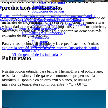
Soportan los entornos más duros de la
Artículos de consumo
producción de alimentos
Cartón corrugado
Buscador de bandas
Soluciones de bandas
Encuentre Información técnica detallada sobre nuestras bandas
Las bandas ThermoDrive están disponibles en una gran variedad de
Logística y manipulación de materiales
transportadoras, componentes, accesorios y mucho más
materiales de alto rendimiento. Ya sea para funcionar a temperaturas
Comercio electrónico y distribución
y humedad extremas o para resistir a impactos y productos químicos,
Descripción general de los productos
Cartas y paquetes
ofrecemos opciones de materiales que soportan las demandas más
Neumáticos y Automoción
exigentes de sus instalaciones.
Neumáticos
Transporte
Para ver las opciones disponibles y las especificaciones técnicas,
Baterías de VE
explore la sección ThermoDrive de nuestro Buscador de bandas
.
Industrial
Visión general de las industrias
Poliuretano
Nuestra opción estándar para bandas ThermoDrive, el poliuretano,
resiste la abrasión y el desgaste en entornos no propensos a la
hidrólisis. Disponible en colores azul o blanco, se utiliza en
intervalos de temperatura continuos entre -7 °C y 60 °C.