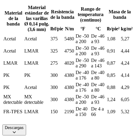
Material
Rango de
Resistencia
Masa de la
Material
estándar de
temperatura
de la banda
banda
de la
las varillas
(continuo)
banda
Ø 0,14 pulg.
lbf/pie
N/m
°F
°C
lb/pie²
kg/m²
(3,6 mm)
De -50
De -46
Acetal
Acetal
375
5480
1,08
5,27
a 200
a 93
De -50
De -46
Acetal
LMAR
325
4750
0,91
4,44
a 200
a 93
De -50
De -46
LMAR
LMAR
275
4020
0,87
4,24
a 290
a 143
De -40
De -40
PK
PK
300
4380
0,85
4,14
a 176
a 80
De -40
De -40
PK
Acetal
300
4380
0,88
4,29
a 176
a 80
MX
MX
De -50
De -46
300
4380
1,24
6,05
detectable
detectable
a 200
a 93
De 40
De 4 a
FR-TPES
LMAR
150
2190
1,09
5,32
a 150
66
Descargas