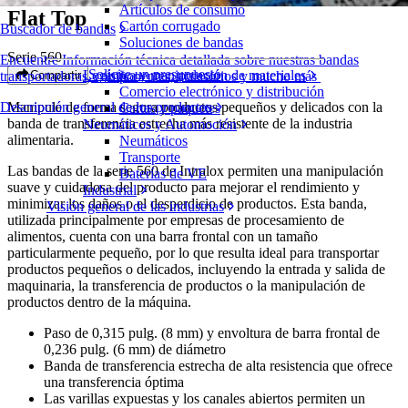
Artículos de consumo
Flat Top
Cartón corrugado
Buscador de bandas
Soluciones de bandas
Serie 560
Encuentre Información técnica detallada sobre nuestras bandas
Solicite un presupuesto
Logística y manipulación de materiales
Compartir
transportadoras, componentes, accesorios y mucho más
Comercio electrónico y distribución
Manipule de forma segura productos pequeños y delicados con la
Descripción general de los productos
Cartas y paquetes
banda de transferencia estrecha más resistente de la industria
Neumáticos y Automoción
alimentaria.
Neumáticos
Transporte
Las bandas de la serie 560 de Intralox permiten una manipulación
Baterías de VE
suave y cuidadosa del producto para mejorar el rendimiento y
Industrial
minimizar los daños o el desperdicio de productos. Esta banda,
Visión general de las industrias
utilizada principalmente por empresas de procesamiento de
alimentos, cuenta con una barra frontal con un tamaño
particularmente pequeño, por lo que resulta ideal para transportar
productos pequeños o delicados, incluyendo la entrada y salida de
maquinaria, la transferencia de productos o la manipulación de
productos dentro de la máquina.
Paso de 0,315 pulg. (8 mm) y envoltura de barra frontal de
0,236 pulg. (6 mm) de diámetro
Banda de transferencia estrecha de alta resistencia que ofrece
una transferencia óptima
Las varillas expuestas y los canales abiertos permiten un