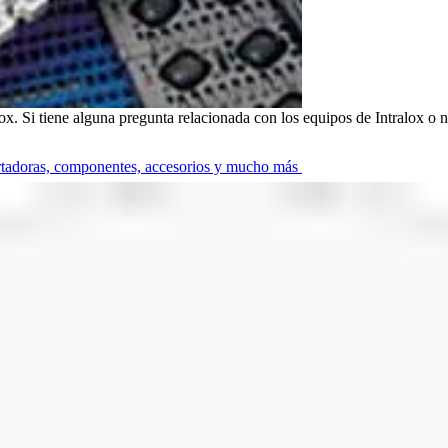
alox. Si tiene alguna pregunta relacionada con los equipos de Intralox o
ortadoras, componentes, accesorios y mucho más