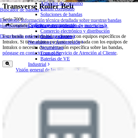
Artículos de consumo
Transverse Roller Belt
Cartón corrugado
Buscador de bandas
Soluciones de bandas
Serie 7000
Encuentre Información técnica detallada sobre nuestras bandas
Solicite un presupuesto
Logística y manipulación de materiales
Compartir
transportadoras, componentes, accesorios y mucho más
Comercio electrónico y distribución
Esta banda está restringida a clientes con equipos específicos de
Descripción general de los productos
Cartas y paquetes
Intralox. Si tiene alguna pregunta relacionada con los equipos de
Neumáticos y Automoción
Intralox o necesita documentación específica sobre las bandas,
Neumáticos
póngase en contacto con el Servicio de Atención al Cliente
.
Transporte
Baterías de VE
Industrial
Visión general de las industrias