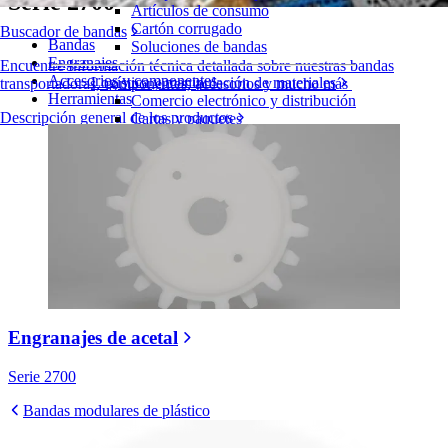
Serie 2700
Artículos de consumo
Cartón corrugado
Buscador de bandas
Bandas
Soluciones de bandas
Engranajes
Encuentre Información técnica detallada sobre nuestras bandas
Accesorios y componentes
Logística y manipulación de materiales
transportadoras, componentes, accesorios y mucho más
Herramientas
Comercio electrónico y distribución
Descripción general de los productos
Cartas y paquetes
Neumáticos y Automoción
Neumáticos
Transporte
Baterías de VE
Industrial
Visión general de las industrias
Engranajes de acetal
Serie 2700
Bandas modulares de plástico