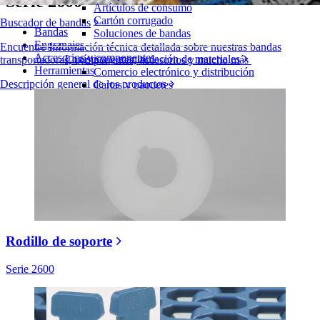
Serie 2600
Artículos de consumo
Cartón corrugado
Buscador de bandas
Bandas
Soluciones de bandas
Engranajes
Encuentre Información técnica detallada sobre nuestras bandas
Accesorios y componentes
Logística y manipulación de materiales
transportadoras, componentes, accesorios y mucho más
Herramientas
Comercio electrónico y distribución
Descripción general de los productos
Cartas y paquetes
Neumáticos y Automoción
Neumáticos
Transporte
Baterías de VE
Industrial
Visión general de las industrias
Rodillo de soporte
Serie 2600