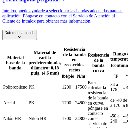
Intralox puede ayudarle a seleccionar las bandas adecuadas para su
aplicación. Póngase en contacto con el Servicio de Atención al
Cliente de Intralox para obtener más información.
Datos de la banda
Resistencia
Material de
Rango 
de la banda
Resistencia
Material
varilla
temperat
en
de la
base de la
predeterminado,
recorridos
banda
(continu
banda
diámetro: 0,18
rectos
curva
pulg. (4,6 mm)
lbf/pie
N/m
°F
Para
34 a
Polipropileno
PK
1200
17500
1 
calcular la
176
resistencia
de la banda
de -40
de
Acetal
PK
1700
24800
en curva,
a 176
a 
póngase en
contacto
-50 a
-4
Nilón HR
Nilón HR
1700
24800
con el
240
11
servicio de