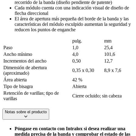
recorrido de la banda (diseño pendiente de patente)
Cada módulo cuenta con una indicación visual de diseño de
flecha direccional
El área de apertura más pequeña del borde de la banda y las
características del módulo esculpido aumentan la seguridad y
reducen los puntos de enganche
pulg.
mm
Paso
1,0
25,4
Ancho mínimo
4,0
101,6
Incrementos del ancho
0,50
12,7
Dimensión de abertura
0,35 x 0,30
8,9 x 7,6
(aproximado)
Área abierta
42 %
Tipo de bisagra
Abierta
Retención de varillas; tipo de
Cierre ocluido; sin cabeza
varillas
Notas sobre el producto
Póngase en contacto con Intralox si desea realizar una
medida precisa de la banda y comprobar el estado de las