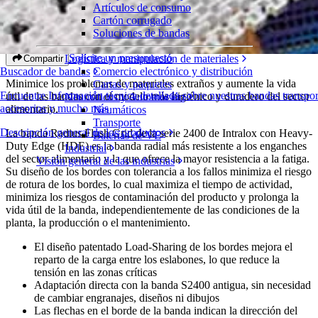
Artículos de consumo
Radius Flush Grid con borde Heavy-Duty
Cartón corrugado
Soluciones de bandas
Serie 2400
Solicite un presupuesto
Logística y manipulación de materiales
Compartir
Comercio electrónico y distribución
Buscador de bandas
Minimice los problemas de materiales extraños y aumente la vida
Cartas y paquetes
Encuentre Información técnica detallada sobre nuestras bandas transpo
útil de las bandas con el modelo más higiénico y duradero del sector
Neumáticos y Automoción
accesorios y mucho más
alimentario.
Neumáticos
Transporte
Descripción general de los productos
La banda Radius Flush Grid de la serie 2400 de Intralox con Heavy-
Baterías de VE
Duty Edge (HDE) es la banda radial más resistente a los enganches
Industrial
del sector alimentario y la que ofrece la mayor resistencia a la fatiga.
Visión general de las industrias
Su diseño de los bordes con tolerancia a los fallos minimiza el riesgo
de rotura de los bordes, lo cual maximiza el tiempo de actividad,
minimiza los riesgos de contaminación del producto y prolonga la
vida útil de la banda, independientemente de las condiciones de la
planta, la producción o el mantenimiento.
El diseño patentado Load-Sharing de los bordes mejora el
reparto de la carga entre los eslabones, lo que reduce la
tensión en las zonas críticas
Adaptación directa con la banda S2400 antigua, sin necesidad
de cambiar engranajes, diseños ni dibujos
Las flechas en el borde de la banda indican la dirección del