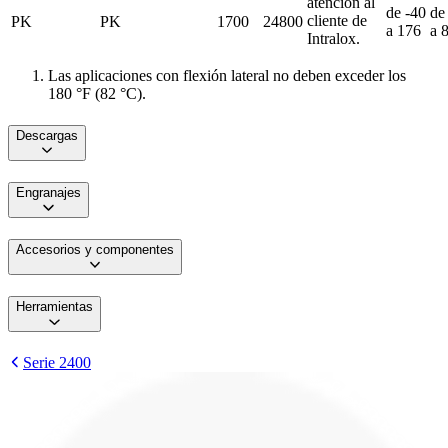
atención al
de -40
de
cliente de
PK
PK
1700
24800
a 176
a 
Intralox.
Las aplicaciones con flexión lateral no deben exceder los
180 °F (82 °C).
Descargas
Engranajes
Accesorios y componentes
Herramientas
Serie 2400