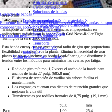
Artículos de consumo
Flush Grid Nose-Roller Tight Turning
Cartón corrugado
Soluciones de bandas
Buscador de bandas
Serie 2300
Solicite un presupuesto
Logística y manipulación de materiales
Compartir
Encuentre Información técnica detallada sobre nuestras bandas transpor
Comercio electrónico y distribución
componentes, accesorios y mucho más
Transporte de manera eficiente mercancías empaquetadas en
Cartas y paquetes
aplicaciones radiales con la banda Flush Grid Nose-Roller Tight
Neumáticos y Automoción
Descripción general de los productos
Turning de la serie 2300 de Intralox.
Neumáticos
Transporte
Esta banda cuenta con un excepcional radio de giro que proporciona
Baterías de VE
flexibilidad en el diseño de la planta. Elimina la necesidad de usar
Industrial
placas inactivas e incluye un borde Load-Sharing que distribuye la
Visión general de las industrias
tensión entre los módulos para minimizar las averías por fatiga.
Radio de giro mínimo: 1,7 veces el ancho de la banda para
anchos de hasta 27 pulg. (685,8 mm)
El sistema de retención de varillas sin cabeza facilita el
mantenimiento
Los engranajes cuentan con dientes de retención grandes que
mejoran la vida útil
Transferencias por rodillos frontales de 0,75 pulg. (19,1 mm)
pulg.
mm
Paso
1,00
25,4