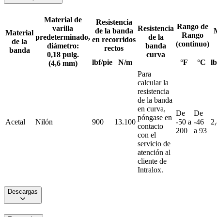
Material de
Resistencia
Rango de
varilla
Resistencia
de la banda
Material
Rango
predeterminado,
de la
en recorridos
de la
(continuo)
diámetro:
banda
rectos
banda
0,18 pulg.
curva
lbf/pie
N/m
°F
°C
lb
(4,6 mm)
Para
calcular la
resistencia
de la banda
en curva,
De
De
póngase en
Acetal
Nilón
900
13.100
-50 a
-46
2
contacto
200
a 93
con el
servicio de
atención al
cliente de
Intralox.
Descargas