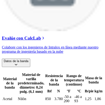
Evalúe con CalcLab
Colabore con los ingenieros de Intralox en línea mediante nuestro
programa de ingeniería basado en la nube
Datos de la banda
Material de
Resistencia
Rango de
Masa de la
Material
varilla
de la
temperatura
banda
de la
predeterminado,
banda
(continuo)
banda
diámetro: 0,24
lbf
N
°F
°C
lb/pie
kg/m
pulg. (6,1 mm)
-50 a
-46 a
Acetal
Nilón
850
3.780
1,25
1,86
200
93