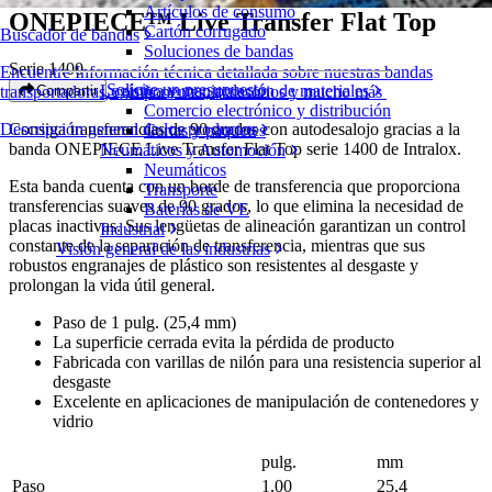
Artículos de consumo
ONEPIECE™ Live Transfer Flat Top
Cartón corrugado
Buscador de bandas
Soluciones de bandas
Serie 1400
Encuentre Información técnica detallada sobre nuestras bandas
Solicite un presupuesto
Logística y manipulación de materiales
Compartir
transportadoras, componentes, accesorios y mucho más
Comercio electrónico y distribución
Consiga transferencias de 90 grados con autodesalojo gracias a la
Descripción general de los productos
Cartas y paquetes
banda ONEPIECE Live Transfer Flat Top serie 1400 de Intralox.
Neumáticos y Automoción
Neumáticos
Esta banda cuenta con un borde de transferencia que proporciona
Transporte
transferencias suaves de 90 grados, lo que elimina la necesidad de
Baterías de VE
placas inactivas. Sus lengüetas de alineación garantizan un control
Industrial
constante de la separación de transferencia, mientras que sus
Visión general de las industrias
robustos engranajes de plástico son resistentes al desgaste y
prolongan la vida útil general.
Paso de 1 pulg. (25,4 mm)
La superficie cerrada evita la pérdida de producto
Fabricada con varillas de nilón para una resistencia superior al
desgaste
Excelente en aplicaciones de manipulación de contenedores y
vidrio
pulg.
mm
Paso
1,00
25,4