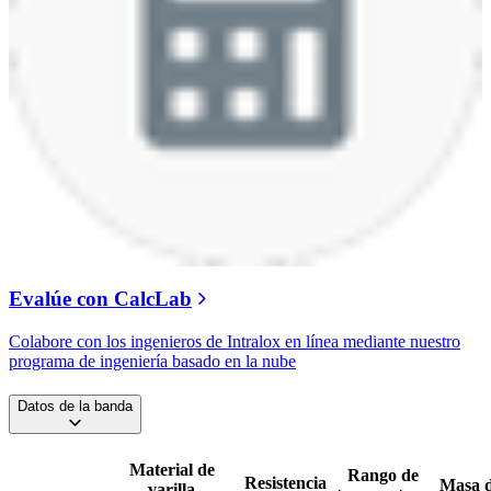
Evalúe con CalcLab
Colabore con los ingenieros de Intralox en línea mediante nuestro
programa de ingeniería basado en la nube
Datos de la banda
Material de
Rango de
Resistencia
Masa d
varilla