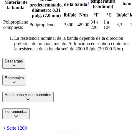
temperatura
Material de
1
ban
de la banda
predeterminado,
(continuo)
la banda
diámetro: 0,31
lbf/pie
N/m
°F
°C
lb/pie²
pulg. (7,9 mm)
Polipropileno
34 a
1 a
Polipropileno
3300
48200
3,3
1
compuesto
220
104
La resistencia nominal de la banda depende de la dirección
preferida de funcionamiento. Si funciona en sentido contrario,
la resistencia de la banda será de 2000 lb/pie (29 000 N/m).
Descargas
Engranajes
Accesorios y componentes
Herramientas
Serie 1200