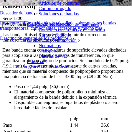
Artículos de consumo
Raised Rib
Cartón corrugado
Buscador de bandas
Soluciones de bandas
Serie 1200
Encuentre Información técnica detallada sobre nuestras bandas
Solicite un presupuesto
Logística y manipulación de materiales
Compartir
transportadoras, componentes, accesorios y mucho más
Comercio electrónico y distribución
Las bandas Raised Rib serie 1200 de Intralox ofrecen una
Cartas y paquetes
Descripción general de los productos
transferencia de productos óptima.
Neumáticos y Automoción
Neumáticos
Esta banda cuenta con nervaduras de superficie elevadas diseñadas
Transporte
para acoplarse a las placas de uñetas de transferencia, lo que
Baterías de VE
garantiza un flujo continuo de productos. Sus módulos de 0,75 pulg.
Industrial
(19,1 mm) de grosor permiten el transporte de cargas pesadas,
Visión general de las industrias
mientras que su material compuesto de polipropileno proporciona
una potencia de tracción de hasta 3300 lb/pie (48 200 N/m).
Paso de 1,44 pulg. (36,6 mm)
El material compuesto de polipropileno minimiza el
alargamiento de la banda debido a la expansión térmica
Disponible con engranajes bipartidos de plástico o acero
inoxidable fáciles de instalar
pulg.
mm
Paso
1,44
36,6
Ancho mínimo
6
152