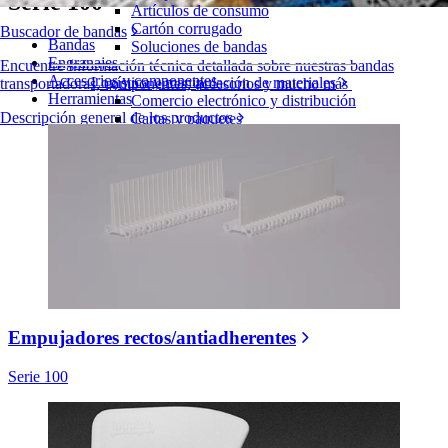
Serie 100
Artículos de consumo
Cartón corrugado
Buscador de bandas
Bandas
Soluciones de bandas
Engranajes
Encuentre Información técnica detallada sobre nuestras bandas
Accesorios y componentes
Logística y manipulación de materiales
transportadoras, componentes, accesorios y mucho más
Herramientas
Comercio electrónico y distribución
Descripción general de los productos
Cartas y paquetes
Neumáticos y Automoción
Neumáticos
Transporte
Baterías de VE
Industrial
Visión general de las industrias
Empujadores rectos/antiadherentes
Serie 100