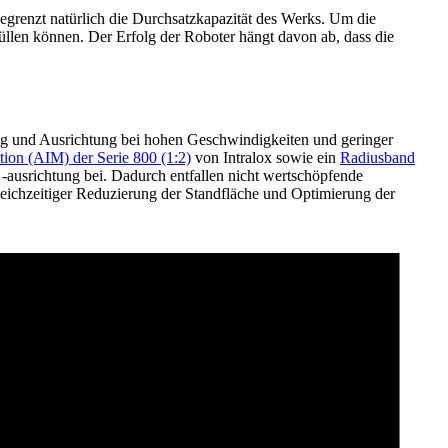
egrenzt natürlich die Durchsatzkapazität des Werks. Um die
füllen können. Der Erfolg der Roboter hängt davon ab, dass die
ung und Ausrichtung bei hohen Geschwindigkeiten und geringer
tion (AIM) der Serie 800 (1:2)
von Intralox sowie ein
Radiusband
d -ausrichtung bei. Dadurch entfallen nicht wertschöpfende
ichzeitiger Reduzierung der Standfläche und Optimierung der