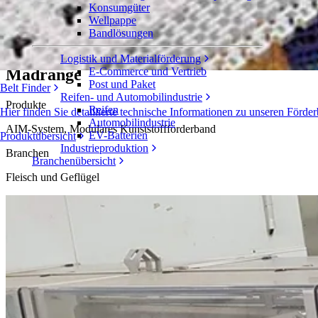
Konsumgüter
Mit der innovativen Verteilweichen-Lösun
Wellpappe
Bandlösungen
Fallstudie
Logistik und Materialförderung
Madrange
E-Commerce und Vertrieb
Post und Paket
Belt Finder
Reifen- und Automobilindustrie
Produkte
Reifen
Hier finden Sie detaillierte technische Informationen zu unseren Fö
Automobilindustrie
AIM-System, Modulares Kunststoffförderband
EV-Batterien
Produktübersicht
Industrieproduktion
Branchen
Branchenübersicht
Fleisch und Geflügel