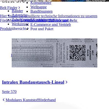
Serie 570
Konsumgüter
Wellpappe
Belt Finder
Bänder
Bandlösungen
Zahnräder
Hier finden Sie detaillierte technische Informationen zu unseren
Zubehör und Komponenten
Logistik und Materialförderung
Förderbändern, Komponenten, Zubehör und mehr
Werkzeuge
E-Commerce und Vertrieb
Produktübersicht
Post und Paket
Reifen- und Automobilindustrie
Reifen
Automobilindustrie
EV-Batterien
Industrieproduktion
Branchenübersicht
Intralox Bandaustausch-Lineal
Serie 570
Modulares Kunststoffförderband