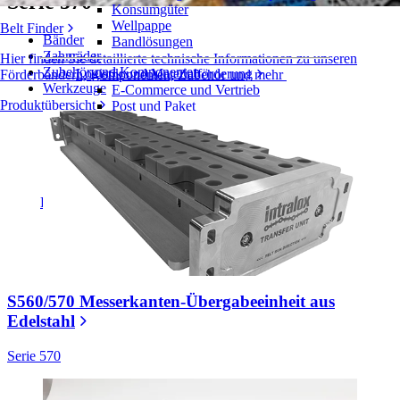
Serie 570
Konsumgüter
Wellpappe
Belt Finder
Bänder
Bandlösungen
Zahnräder
Hier finden Sie detaillierte technische Informationen zu unseren
Zubehör und Komponenten
Logistik und Materialförderung
Förderbändern, Komponenten, Zubehör und mehr
Werkzeuge
E-Commerce und Vertrieb
Produktübersicht
Post und Paket
Reifen- und Automobilindustrie
Reifen
Automobilindustrie
EV-Batterien
Industrieproduktion
Branchenübersicht
S560/570 Messerkanten-Übergabeeinheit aus
Edelstahl
Serie 570